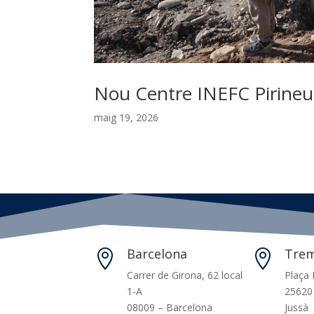
Nou Centre INEFC Pirineus
maig 19, 2026
Barcelona
Tre


Carrer de Girona, 62 local
Plaça 
1-A
25620 
08009 – Barcelona
Jussà