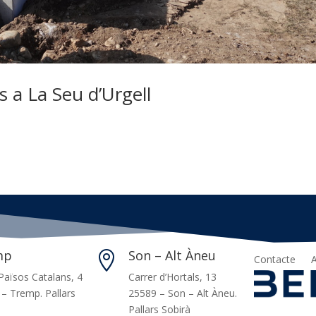
 a La Seu d’Urgell
mp
Son – Alt Àneu

Contacte
A
Països Catalans, 4
Carrer d’Hortals, 13
– Tremp. Pallars
25589 – Son – Alt Àneu.
Pallars Sobirà