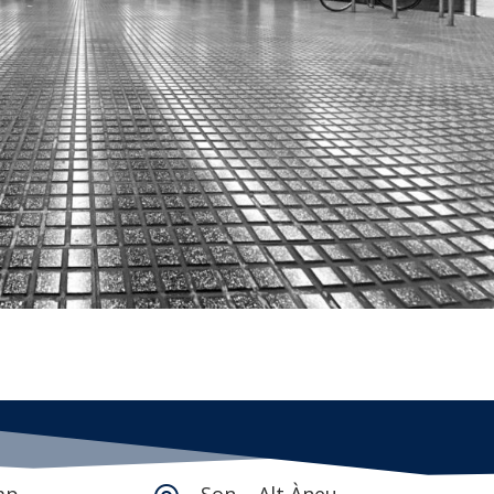
mp
Son – Alt Àneu